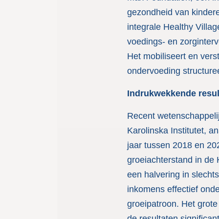
gezondheid van kinderen
integrale Healthy Villa
voedings- en zorginter
Het mobiliseert en ve
ondervoeding structuree
Indrukwekkende resul
Recent wetenschappeli
Karolinska Institutet, 
jaar tussen 2018 en 202
groeiachterstand in de
een halvering in slecht
inkomens effectief onde
groeipatroon. Het grot
de resultaten significan