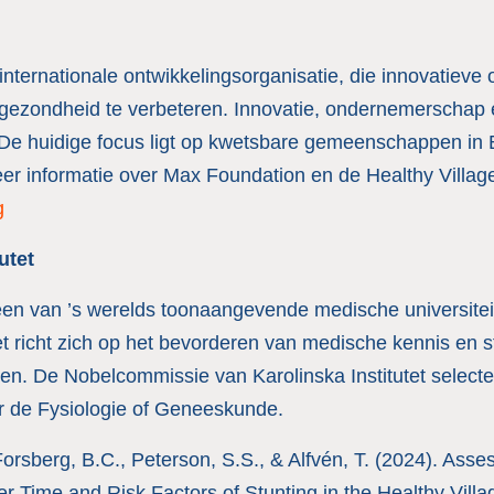
nternationale ontwikkelingsorganisatie, die innovatieve 
gezondheid te verbeteren. Innovatie, ondernemerschap 
De huidige focus ligt op kwetsbare gemeenschappen in 
er informatie over Max Foundation en de Healthy Villag
g
utet
s een van ’s werelds toonaangevende medische universitei
 richt zich op het bevorderen van medische kennis en st
en. De Nobelcommissie van Karolinska Institutet selecte
r de Fysiologie of Geneeskunde.
Forsberg, B.C., Peterson, S.S., & Alfvén, T. (2024). Ass
r Time and Risk Factors of Stunting in the Healthy Vil