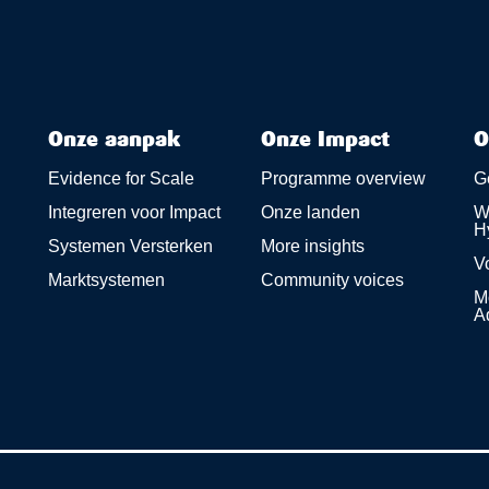
Onze aanpak
Onze Impact
O
Evidence for Scale
Programme overview
G
Integreren voor Impact
Onze landen
Wa
H
Systemen Versterken
More insights
V
Marktsystemen
Community voices
M
A