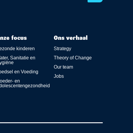
nze focus
Ons verhaal
ezonde kinderen
Strategy
ter, Sanitatie en
Theory of Change
ygiëne
Our team
oedsel en Voeding
Jobs
oeder- en
dolescentengezondheid