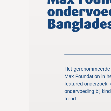
Max Found
ondervoed
Banglade
Het gerenommeerde in
Max Foundation in h
featured onderzoek, g
ondervoeding bij kinde
trend.