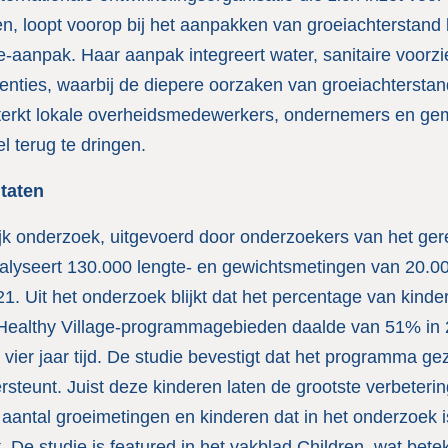
, loopt voorop bij het aanpakken van groeiachterstand b
ge-aanpak. Haar aanpak integreert water, sanitaire voor
venties, waarbij de diepere oorzaken van groeiachterst
rsterkt lokale overheidsmedewerkers, ondernemers en 
l terug te dringen.
taten
jk onderzoek, uitgevoerd door onderzoekers van het g
analyseert 130.000 lengte- en gewichtsmetingen van 20.00
1. Uit het onderzoek blijkt dat het percentage van kind
 Healthy Village-programmagebieden daalde van 51% in
s vier jaar tijd. De studie bevestigt dat het programma g
rsteunt. Juist deze kinderen laten de grootste verbeteri
e aantal groeimetingen en kinderen dat in het onderzoe
t. De studie is featured in het vakblad Children, wat bete