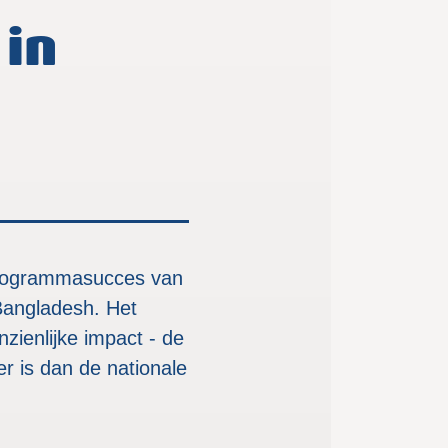
 in
 programmasucces van
Bangladesh. Het
zienlijke impact - de
ler is dan de nationale